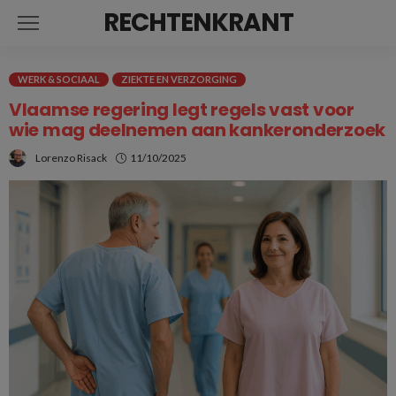
RECHTENKRANT
WERK & SOCIAAL
ZIEKTE EN VERZORGING
Vlaamse regering legt regels vast voor
wie mag deelnemen aan kankeronderzoek
Lorenzo Risack
11/10/2025