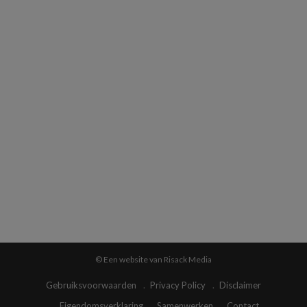
© Een website van Risack Media
Gebruiksvoorwaarden
Privacy Policy
Disclaimer
Eigendomsverklaring
Samenwerken
Contact