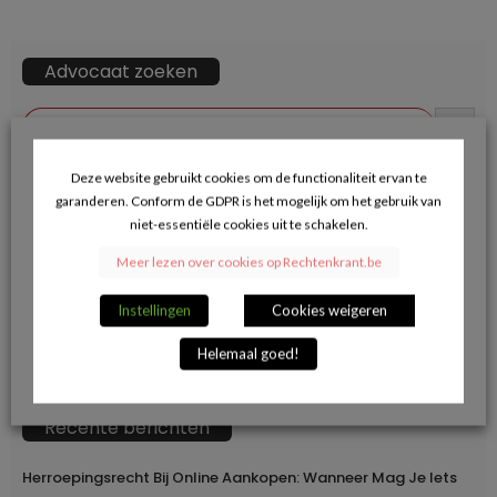
Advocaat zoeken
ZOEKKN
Zoek
naar:
Deze website gebruikt cookies om de functionaliteit ervan te
garanderen. Conform de GDPR is het mogelijk om het gebruik van
→ Klik hier voor opname in de advocatendatabase.
niet-essentiële cookies uit te schakelen.
Meer lezen over cookies op Rechtenkrant.be
Volg ons op Facebook en blijf op de hoogte
van de juridische actualiteit.
Instellingen
Cookies weigeren
Helemaal goed!
Recente berichten
Herroepingsrecht Bij Online Aankopen: Wanneer Mag Je Iets