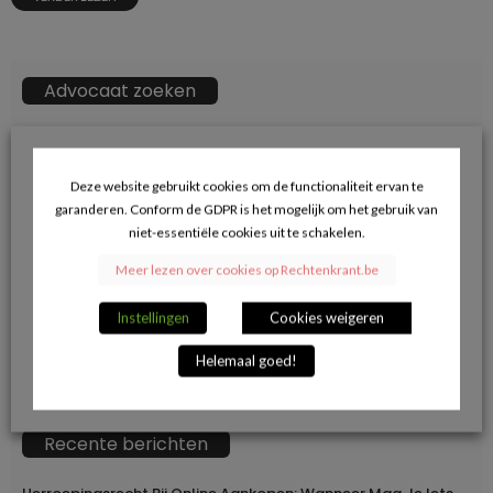
Advocaat zoeken
ZOEKKN
Zoek
naar:
Deze website gebruikt cookies om de functionaliteit ervan te
garanderen. Conform de GDPR is het mogelijk om het gebruik van
→ Klik hier voor opname in de advocatendatabase.
niet-essentiële cookies uit te schakelen.
Meer lezen over cookies op Rechtenkrant.be
Volg ons op Facebook en blijf op de hoogte
Instellingen
Cookies weigeren
van de juridische actualiteit.
Helemaal goed!
Recente berichten