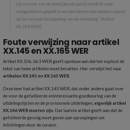
Op verzoek van de meest gerede partij wordt de zaak
vastgesteld om gepleit te worden binnen een maand volgend
op het verzoek tot bepaling van de rechtsdag.” (Artikel
XX.109 WER)
Foute verwijzing naar artikel
XX.145 en XX.165 WER
Artikel XX.106, lid 3 WER geeft opnieuw aan dat het exploot de
tekst van twee artikelen moet bevatten. Hier verwijst het naar
artikelen XX.145 en XX.165 WER
.
Deze keer had artikel XX.145 WER, dat onder andere gaat over
de voor de gefailleerde oninteressante goedkeuring van de
uitdelingslijsten en de provisionele uitdelingen,
eigenlijk artikel
XX.146 WER moeten zijn
. Dat laatste artikel geeft aan dat de
gefailleerde gevolg moet geven aan oproepingen om
inlichtingen door de curator.