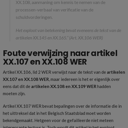
XX.108, aanmaning om kennis te nemen van de
processen-verbaal van verificatie van de
schuldvorderingen.
Het exploot van betekening bevat eveneens de tekst van de
artikelen XX.145 en XX.165.” (Art. XX.106 WER)
Foute verwijzing naar artikel
XX.107 en XX.108 WER
Artikel XX.106, lid 2 WER verwijst naar de tekst van de
artikelen
XX.107 en XX.108 WER
, maar iedereen is het er eigenlijk over
eens dat dit de
artikelen XX.108 en XX.109 WER
hadden
moeten zijn.
Artikel XX.107 WER bevat bepalingen over de informatie die in
het uittreksel dat in het Belgisch Staatsblad moet worden
bekendgemaakt. Hetgeen voor de gefailleerde niet meteen
interessante lectuur is. Toch wordt dit artikel in het exploot