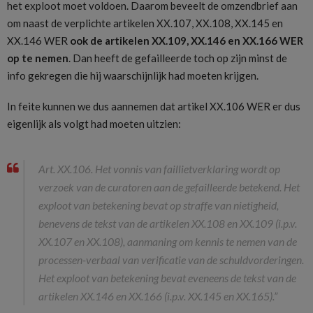
het exploot moet voldoen. Daarom beveelt de omzendbrief aan
om naast de verplichte artikelen XX.107, XX.108, XX.145 en
XX.146 WER
ook de artikelen XX.109, XX.146 en XX.166 WER
op te nemen
. Dan heeft de gefailleerde toch op zijn minst de
info gekregen die hij waarschijnlijk had moeten krijgen.
In feite kunnen we dus aannemen dat artikel XX.106 WER er dus
eigenlijk als volgt had moeten uitzien:
Art. XX.106. Het vonnis van faillietverklaring wordt op
verzoek van de curatoren aan de gefailleerde betekend. Het
exploot van betekening bevat op straffe van nietigheid,
benevens de tekst van de artikelen XX.108 en XX.109 (i.p.v.
XX.107 en XX.108), aanmaning om kennis te nemen van de
processen-verbaal van verificatie van de schuldvorderingen.
Het exploot van betekening bevat eveneens de tekst van de
artikelen XX.146 en XX.166 (i.p.v. XX.145 en XX.165).”