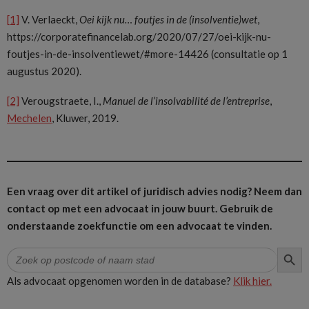
[1]
V. Verlaeckt,
Oei kijk nu… foutjes in de (insolventie)wet
,
https://corporatefinancelab.org/2020/07/27/oei-kijk-nu-
foutjes-in-de-insolventiewet/#more-14426 (consultatie op 1
augustus 2020).
[2]
Verougstraete, I.,
Manuel de l’insolvabilité de l’entreprise
,
Mechelen
, Kluwer, 2019.
Een vraag over dit artikel of juridisch advies nodig? Neem dan
contact op met een advocaat in jouw buurt.
Gebruik de
onderstaande zoekfunctie om een advocaat te vinden.
ZOEK
Zoek
naar:
Als advocaat opgenomen worden in de database?
Klik hier.