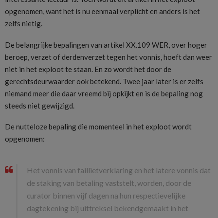
opgenomen, want het is nu eenmaal verplicht en anders is het
zelfs nietig.
De belangrijke bepalingen van artikel XX.109 WER, over hoger
beroep, verzet of derdenverzet tegen het vonnis, hoeft dan weer
niet in het exploot te staan. En zo wordt het door de
gerechtsdeurwaarder ook betekend. Twee jaar later is er zelfs
niemand meer die daar vreemd bij opkijkt en is de bepaling nog
steeds niet gewijzigd.
De nutteloze bepaling die momenteel in het exploot wordt
opgenomen:
Het vonnis van faillietverklaring en het latere vonnis dat
de staking van betaling vaststelt, worden, door de
curator binnen vijf dagen na hun respectievelijke
dagtekening bij uittreksel bekendgemaakt in het