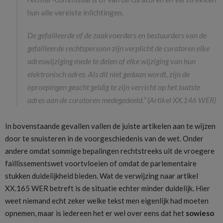
hun alle vereiste inlichtingen.
De gefailleerde of de zaakvoerders en bestuurders van de
gefailleerde rechtspersoon zijn verplicht de curatoren elke
adreswijziging mede te delen of elke wijziging van hun
elektronisch adres. Als dit niet gedaan wordt, zijn de
oproepingen geacht geldig te zijn verricht op het laatste
adres aan de curatoren medegedeeld.” (Artikel XX.146 WER)
In bovenstaande gevallen vallen de juiste artikelen aan te wijzen
door te snuisteren in de voorgeschiedenis van de wet. Onder
andere omdat sommige bepalingen rechtstreeks uit de vroegere
faillissementswet voortvloeien of omdat de parlementaire
stukken duidelijkheid bieden. Wat de verwijzing naar artikel
XX.165 WER betreft is de situatie echter minder duidelijk. Hier
weet niemand echt zeker welke tekst men eigenlijk had moeten
opnemen, maar is iedereen het er wel over eens dat het
sowieso