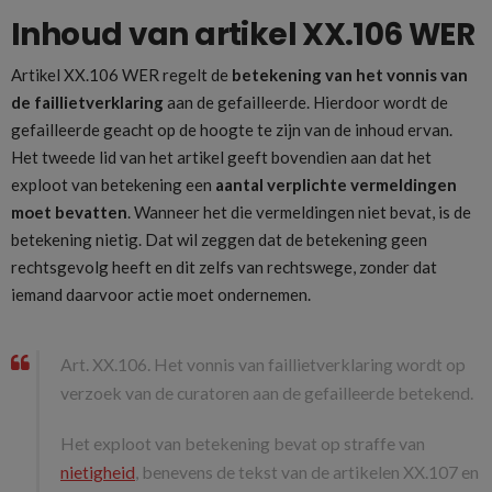
Inhoud van artikel XX.106 WER
Artikel XX.106 WER regelt de
betekening van het vonnis van
de faillietverklaring
aan de gefailleerde. Hierdoor wordt de
gefailleerde geacht op de hoogte te zijn van de inhoud ervan.
Het tweede lid van het artikel geeft bovendien aan dat het
exploot van betekening een
aantal verplichte vermeldingen
moet bevatten
. Wanneer het die vermeldingen niet bevat, is de
betekening nietig. Dat wil zeggen dat de betekening geen
rechtsgevolg heeft en dit zelfs van rechtswege, zonder dat
iemand daarvoor actie moet ondernemen.
Art. XX.106. Het vonnis van faillietverklaring wordt op
verzoek van de curatoren aan de gefailleerde betekend.
Het exploot van betekening bevat op straffe van
nietigheid
, benevens de tekst van de artikelen XX.107 en