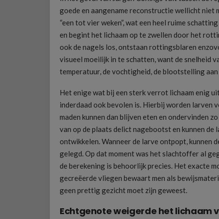
goede en aangename reconstructie wellicht niet 
“een tot vier weken”, wat een heel ruime schattin
en begint het lichaam op te zwellen door het rott
ook de nagels los, ontstaan rottingsblaren enzovo
visueel moeilijk in te schatten, want de snelheid v
temperatuur, de vochtigheid, de blootstelling aa
Het enige wat bij een sterk verrot lichaam enig u
inderdaad ook bevolen is. Hierbij worden larven 
maden kunnen dan blijven eten en ondervinden zo 
van op de plaats delict nagebootst en kunnen de 
ontwikkelen. Wanneer de larve ontpopt, kunnen d
gelegd. Op dat moment was het slachtoffer al ge
de berekening is behoorlijk precies. Het exacte 
gecreëerde vliegen bewaart men als bewijsmateri
geen prettig gezicht moet zijn geweest.
Echtgenote weigerde het lichaam vr