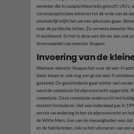
eenieder die in complottheorieën gelooft. Ufo’s, 
coronascepticisme behoren tot de orde van de da
uiteindelijk blijft het om een advocate gaan. Bet
naar de juridische feiten. Zo verwees meester Kna
Franchimont. En het is deze wet die we dan ook o
levenswandel van meester Knapen.
Invoering van de klei
Wanneer meester Knapen het over de wet-Franchi
(later kwam er ook nog een grote wet-Franchimont
gestemd. De geschiedenis gaat echter wel verder
werd de commissie Strafprocesrecht opgericht. P
commissie. Deze commissie onderzocht het huidi
moeten formuleren. Het was inderdaad pas in 199
eerste verandering in het strafprocesrecht en h
de Witte Mars. Een van de nieuwigheden was dat 
en de familieleden, ook na het uitvoeren van een 