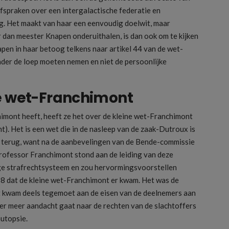
afspraken over een intergalactische federatie en
g. Het maakt van haar een eenvoudig doelwit, maar
er dan meester Knapen onderuithalen, is dan ook om te kijken
pen in haar betoog telkens naar artikel 44 van de wet-
nder de loep moeten nemen en niet de persoonlijke
ne wet-Franchimont
mont heeft, heeft ze het over de kleine wet-Franchimont
). Het is een wet die in de nasleep van de zaak-Dutroux is
 terug, want na de aanbevelingen van de Bende-commissie
rofessor Franchimont stond aan de leiding van deze
ge strafrechtsysteem en zou hervormingsvoorstellen
8 dat de kleine wet-Franchimont er kwam. Het was de
et kwam deels tegemoet aan de eisen van de deelnemers aan
er meer aandacht gaat naar de rechten van de slachtoffers
autopsie.