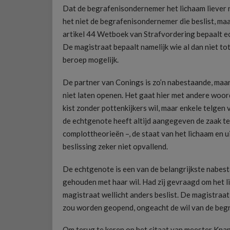
Dat de begrafenisondernemer het lichaam liever ni
het niet de begrafenisondernemer die beslist, ma
artikel 44 Wetboek van Strafvordering bepaalt ec
De magistraat bepaalt namelijk wie al dan niet t
beroep mogelijk.
De partner van Conings is zo’n nabestaande, maar z
niet laten openen. Het gaat hier met andere woor
kist zonder pottenkijkers wil, maar enkele telgen 
de echtgenote heeft altijd aangegeven de zaak te w
complottheorieën –, de staat van het lichaam en u
beslissing zeker niet opvallend.
De echtgenote is een van de belangrijkste nabest
gehouden met haar wil. Had zij gevraagd om het lic
magistraat wellicht anders beslist. De magistraat
zou worden geopend, ongeacht de wil van de beg
Om terug te keren op het citaat van meester Knape