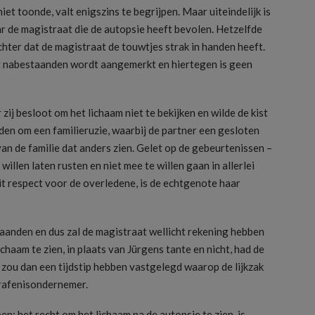
et toonde, valt enigszins te begrijpen. Maar uiteindelijk is
ar de magistraat die de autopsie heeft bevolen. Hetzelfde
hter dat de magistraat de touwtjes strak in handen heeft.
ot nabestaanden wordt aangemerkt en hiertegen is geen
ij besloot om het lichaam niet te bekijken en wilde de kist
den om een familieruzie, waarbij de partner een gesloten
van de familie dat anders zien. Gelet op de gebeurtenissen –
illen laten rusten en niet mee te willen gaan in allerlei
it respect voor de overledene, is de echtgenote haar
aanden en dus zal de magistraat wellicht rekening hebben
haam te zien, in plaats van Jürgens tante en nicht, had de
 zou dan een tijdstip hebben vastgelegd waarop de lijkzak
rafenisondernemer.
n: het recht om het lichaam na de autopsie te zien, is