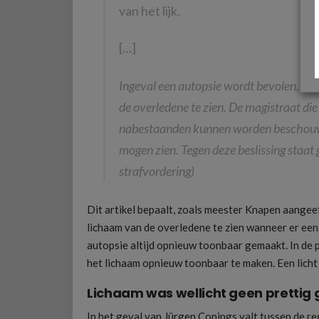
van het lijk.
[…]
Ingeval een autopsie wordt bevolen, kr
de overledene te zien. De magistraat die 
nabestaanden kunnen worden beschouwd 
mogen zien. Tegen deze beslissing staat
strafvordering)
Dit artikel bepaalt, zoals meester Knapen aangee
lichaam van de overledene te zien wanneer er ee
autopsie altijd opnieuw toonbaar gemaakt. In de 
het lichaam opnieuw toonbaar te maken. Een licht
Lichaam was wellicht geen prettig 
In het geval van Jürgen Conings valt tussen de reg