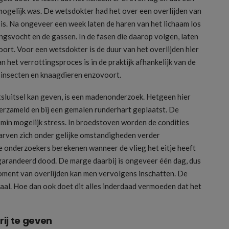
mogelijk was. De wetsdokter had het over een overlijden van
g is. Na ongeveer een week laten de haren van het lichaam los
ingsvocht en de gassen. In de fasen die daarop volgen, laten
ort. Voor een wetsdokter is de duur van het overlijden hier
an het verrottingsproces is in de praktijk afhankelijk van de
n insecten en knaagdieren enzovoort.
itsluitsel kan geven, is een madenonderzoek. Hetgeen hier
verzameld en bij een gemalen runderhart geplaatst. De
min mogelijk stress. In broedstoven worden de condities
larven zich onder gelijke omstandigheden verder
e onderzoekers berekenen wanneer de vlieg het eitje heeft
garandeerd dood. De marge daarbij is ongeveer één dag, dus
moment van overlijden kan men vervolgens inschatten. De
aal. Hoe dan ook doet dit alles inderdaad vermoeden dat het
ij te geven