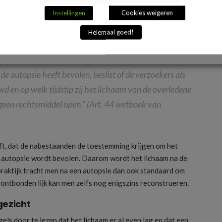
Instellingen
Cookies weigeren
Helemaal goed!
ijgen de nabestaanden de toestemming het lichaam van
de autopsie heeft bevolen, beslist of de verzoekers als
en op welk tijdstip zij het lichaam van de overledene
 geen rechtsmiddel open.” (Art. 44 wetboek van
ft, dat de nabestaanden de toestemming krijgen om het
n autopsie wordt bevolen. Daarom wordt het lichaam na de
praktijk tracht men na een autopsie dan ook standaard om
 ontbonden lijk kan men zelfs nog enigszins reconstrueren.
gezicht
els door te lezen dat het lichaam er al even lag en dat een