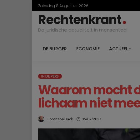
Zaterdag 8 Augustus 2026
Rechtenkrant
De juridische actualiteit in mensentaal
DE BURGER
ECONOMIE
ACTUEEL
IN DE PERS
Waarom mocht de 
lichaam niet mee
Lorenzo Risack
05/07/2021