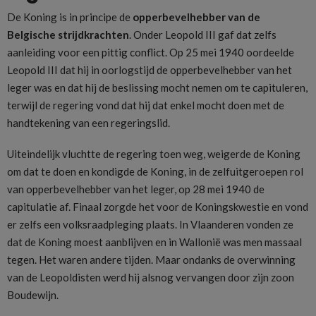
De Koning is in principe de
opperbevelhebber van de
Belgische strijdkrachten
. Onder Leopold III gaf dat zelfs
aanleiding voor een pittig conflict. Op 25 mei 1940 oordeelde
Leopold III dat hij in oorlogstijd de opperbevelhebber van het
leger was en dat hij de beslissing mocht nemen om te capituleren,
terwijl de regering vond dat hij dat enkel mocht doen met de
handtekening van een regeringslid.
Uiteindelijk vluchtte de regering toen weg, weigerde de Koning
om dat te doen en kondigde de Koning, in de zelfuitgeroepen rol
van opperbevelhebber van het leger, op 28 mei 1940 de
capitulatie af. Finaal zorgde het voor de Koningskwestie en vond
er zelfs een volksraadpleging plaats. In Vlaanderen vonden ze
dat de Koning moest aanblijven en in Wallonië was men massaal
tegen. Het waren andere tijden. Maar ondanks de overwinning
van de Leopoldisten werd hij alsnog vervangen door zijn zoon
Boudewijn.