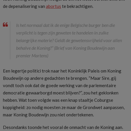
de depenalisering van
abortus
te bekrachtigen.
Is het normaal dat ik de enige Belgische burger ben die
verplicht is tegen zijn geweten te handelen in zulke
belangrijke materie? Geldt de gewetensvrijheid voor allen
behalve de Koning?” (Brief van Koning Boudewijn aan
premier Martens)
Een legertje politici trok naar het Koninklijk Paleis om Koning
Boudewijn op andere gedachten te brengen. “Maar Sire, gij
vondt toch ook dat de goede werking van de parlementaire
democratie gewaarborgd moest blijven?”, zou het geklonken
hebben. Wat toen volgde was een knap staaltje Coburgse
koppigheid: zo nodig moesten ze maar de Grondwet aanpassen,
maar Koning Boudewijn zou niet ondertekenen.
Desondanks toonde het vooral de onmacht van de Koning aan.