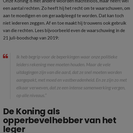
Onze Koning is met andere woorden machteloos, maar heeft wel
een aantal rechten. Zo heeft hij het recht om te waarschuwen, om
aan te moedigen en om geraadpleegd te worden. Dat kan toch
niet iedereen zeggen. Af en toe maakt hij trouwens ook gebruik
van die rechten. Lees bijvoorbeeld even de waarschuwing in de
21 juli-boodschap van 2019:
Ik heb begrip voor de beperkingen waar onze politieke
leiders rekening mee moeten houden. Maar de vele
uitdagingen zijn van die aard, dat ze snel moeten worden
aangepakt, met moed en vastberadenheid. En ze zijn zo met
elkaar verweven, dat ze een intense samenwerking vergen,
op alle niveaus.”
De Koning als
opperbevelhebber van het
leger