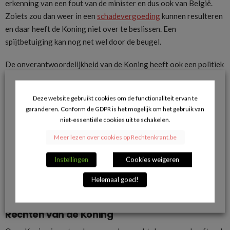
erkenning van een fout van de minister en dus ook van België.
Zoiets zou dan weer in een
schadevergoeding
kunnen resulteren
en daar heeft de Koning niet over te beslissen. Een
spijtbetuiging kan nog net wel door de beugel.
De onverantwoordelijkheid van de Koning heeft ook een politiek
karakter: de Koning kan niet uit zijn ambt worden gezet en kan
niet politiek ter verantwoording worden geroepen.
Deze website gebruikt cookies om de functionaliteit ervan te
Geen persoonlijke macht
garanderen. Conform de GDPR is het mogelijk om het gebruik van
niet-essentiële cookies uit te schakelen.
Wie bovenstaande goed bekijkt, merkt dat de Koning zijn
Meer lezen over cookies op Rechtenkrant.be
bevoegdheden
nooit alleen kan uitoefenen
. Zijn
bevoegdheden kan hij alleen samen met de ministers uitoefenen.
Instellingen
Cookies weigeren
Het zijn de ministers die de echte leiding van het land hebben en
die daarbij ook de naam “Koning” dragen. Opnieuw: de
Helemaal goed!
handtekening van een minister is altijd noodzakelijk.
Rechten van de Koning