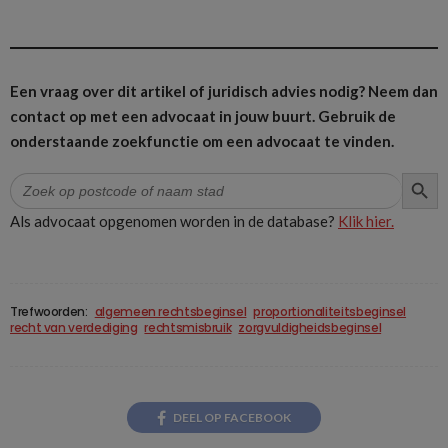
Een vraag over dit artikel of juridisch advies nodig? Neem dan
contact op met een advocaat in jouw buurt.
Gebruik de
onderstaande zoekfunctie om een advocaat te vinden.
ZOEK
Zoek
naar:
Als advocaat opgenomen worden in de database?
Klik hier.
Trefwoorden:
algemeen rechtsbeginsel
proportionaliteitsbeginsel
recht van verdediging
rechtsmisbruik
zorgvuldigheidsbeginsel
DEEL OP FACEBOOK