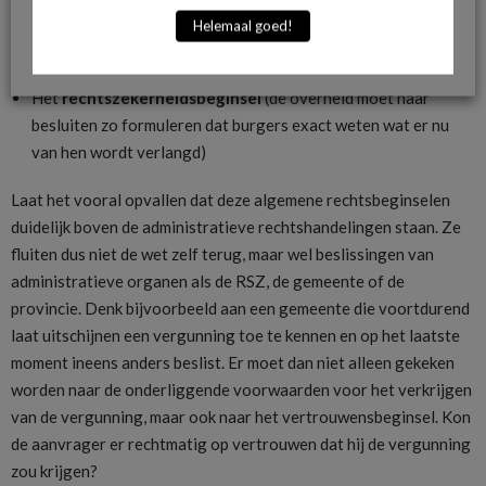
Het
zorgvuldigheidsbeginsel
(de overheid moet zorgvuldig
Helemaal goed!
zijn bij het nemen van haar besluiten en daarbij onderzoek
verrichten naar alle feiten en belangen)
Het
rechtszekerheidsbeginsel
(de overheid moet haar
besluiten zo formuleren dat burgers exact weten wat er nu
van hen wordt verlangd)
Laat het vooral opvallen dat deze algemene rechtsbeginselen
duidelijk boven de administratieve rechtshandelingen staan. Ze
fluiten dus niet de wet zelf terug, maar wel beslissingen van
administratieve organen als de RSZ, de gemeente of de
provincie. Denk bijvoorbeeld aan een gemeente die voortdurend
laat uitschijnen een vergunning toe te kennen en op het laatste
moment ineens anders beslist. Er moet dan niet alleen gekeken
worden naar de onderliggende voorwaarden voor het verkrijgen
van de vergunning, maar ook naar het vertrouwensbeginsel. Kon
de aanvrager er rechtmatig op vertrouwen dat hij de vergunning
zou krijgen?