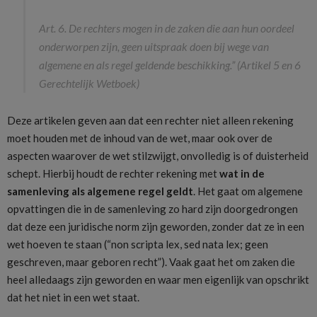
Art. 6. De rechters mogen in de zaken die aan hun oordeel
onderworpen zijn, geen uitspraak doen bij wege van
algemene en als regel geldende beschikking.” (Artikel 5 en 6
Gerechtelijk Wetboek)
Deze artikelen geven aan dat een rechter niet alleen rekening
moet houden met de inhoud van de wet, maar ook over de
aspecten waarover de wet stilzwijgt, onvolledig is of duisterheid
schept. Hierbij houdt de rechter rekening met
wat in de
samenleving als algemene regel geldt
. Het gaat om algemene
opvattingen die in de samenleving zo hard zijn doorgedrongen
dat deze een juridische norm zijn geworden, zonder dat ze in een
wet hoeven te staan (“non scripta lex, sed nata lex; geen
geschreven, maar geboren recht”). Vaak gaat het om zaken die
heel alledaags zijn geworden en waar men eigenlijk van opschrikt
dat het niet in een wet staat.