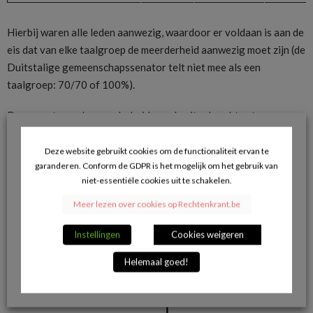
Hierbij waren alle leden aanwezig, waardoor er voldaan is aan de
eis dat van elke taalgroep de meerderheid aanwezig moet zijn (de
Duitstalige gemeenschapssenator telt niet mee als een
taalgroep: 70/70 of 100%).
Daarnaast was de meerderheid van de uitgebrachte stemmen
van elke taalgroep een ja-stem. Merk op dat er hierbij geen
rekening wordt gehouden met onthoudingen (Nederlandse
Deze website gebruikt cookies om de functionaliteit ervan te
garanderen. Conform de GDPR is het mogelijk om het gebruik van
taalgroep: 24/41 of 58,5% ; Franse taalgroep: 23/28 of 82,1%):
niet-essentiële cookies uit te schakelen.
Meer lezen over cookies op Rechtenkrant.be
Instellingen
Cookies weigeren
Helemaal goed!