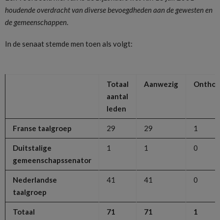
houdende overdracht van diverse bevoegdheden aan de gewesten en
de gemeenschappen
.
In de senaat stemde men toen als volgt:
Totaal
Aanwezig
Onthou
aantal
leden
Franse taalgroep
29
29
1
Duitstalige
1
1
0
gemeenschapssenator
Nederlandse
41
41
0
taalgroep
Totaal
71
71
1