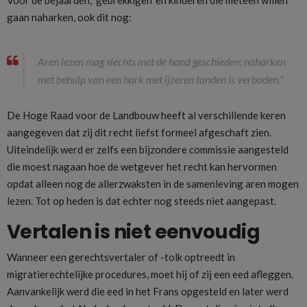
gaan naharken, ook dit nog:
Aren lezen mag slechts met de hand geschieden; naharken
met behulp van een hark met ijzeren tanden is verboden.”
De Hoge Raad voor de Landbouw heeft al verschillende keren
aangegeven dat zij dit recht liefst formeel afgeschaft zien.
Uiteindelijk werd er zelfs een bijzondere commissie aangesteld
die moest nagaan hoe de wetgever het recht kan hervormen
opdat alleen nog de allerzwaksten in de samenleving aren mogen
lezen. Tot op heden is dat echter nog steeds niet aangepast.
Vertalen is niet eenvoudig
Wanneer een gerechtsvertaler of -tolk optreedt in
migratierechtelijke procedures, moet hij of zij een eed afleggen.
Aanvankelijk werd die eed in het Frans opgesteld en later werd