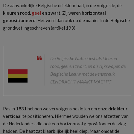
De aanvankelijke Belgische driekleur had, in die volgorde, de
kleuren rood,
geel
en zwart
. Zij waren
horizontaal
gepositioneerd
. Het werd dan ook op die manier in de Belgische
grondwet ingeschreven (artikel 193):
De Belgische Natie kiest als kleuren
rood, geel en zwart, en als rijkswapen de
Belgische Leeuw met de kenspreuk
EENDRACHT MAAKT MACHT.”
Pas in
1831
hebben we vervolgens besloten om onze
driekleur
verticaal
te positioneren. Hiermee wouden we ons afzetten van
de Nederlanders die ook een horizontaal gepositioneerde vlag
hadden. De haat zat klaarblijkelijk heel diep. Maar omdat de