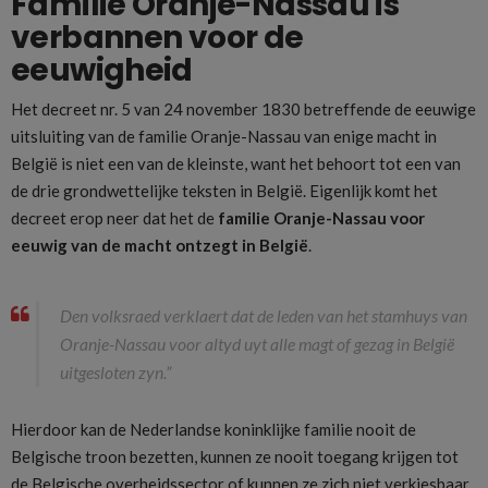
Familie Oranje-Nassau is
verbannen voor de
eeuwigheid
Het decreet nr. 5 van 24 november 1830 betreffende de eeuwige
uitsluiting van de familie Oranje-Nassau van enige macht in
België is niet een van de kleinste, want het behoort tot een van
de drie grondwettelijke teksten in België. Eigenlijk komt het
decreet erop neer dat het de
familie Oranje-Nassau voor
eeuwig van de macht ontzegt in België
.
Den volksraed verklaert dat de leden van het stamhuys van
Oranje-Nassau voor altyd uyt alle magt of gezag in België
uitgesloten zyn.”
Hierdoor kan de Nederlandse koninklijke familie nooit de
Belgische troon bezetten, kunnen ze nooit toegang krijgen tot
de Belgische overheidssector of kunnen ze zich niet verkiesbaar