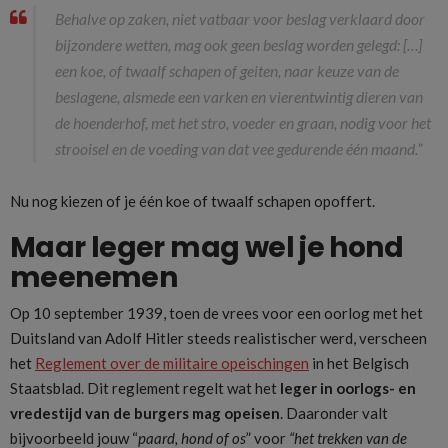
Behalve op zaken, niet vatbaar voor beslag verklaard door
bijzondere wetten, mag ook geen beslag worden gelegd: […]
een koe, of twaalf schapen of geiten, naar keuze van de
beslagene, alsmede een varken en vierentwintig dieren van
de hoenderhof, met het stro, voeder en graan, nodig voor het
strooisel en de voeding van dat vee gedurende één maand.”
Nu nog kiezen of je één koe of twaalf schapen opoffert.
Maar leger mag wel je hond
meenemen
Op 10 september 1939, toen de vrees voor een oorlog met het
Duitsland van Adolf Hitler steeds realistischer werd, verscheen
het
Reglement over de militaire opeischingen
in het Belgisch
Staatsblad. Dit reglement regelt wat het
leger in oorlogs- en
vredestijd van de burgers mag opeisen
. Daaronder valt
bijvoorbeeld jouw “
paard, hond of os
” voor
“het trekken van de