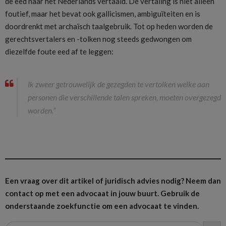
de eed naar het Nederlands vertaald. De vertaling is niet alleen
foutief, maar het bevat ook gallicismen, ambiguïteiten en is
doordrenkt met archaïsch taalgebruik. Tot op heden worden de
gerechtsvertalers en -tolken nog steeds gedwongen om
diezelfde foute eed af te leggen:
Ik zweer getrouwelijk de gezegden te vertolken welke aan
personen die verschillende talen spreken, moeten overgezegd
worden.”
Een vraag over dit artikel of juridisch advies nodig? Neem dan
contact op met een advocaat in jouw buurt.
Gebruik de
onderstaande zoekfunctie om een advocaat te vinden.
ZOEK
Zoek