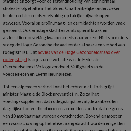
statines en zorgt voor de instandhouding van een normaal
cholesterolgehalte in het bloed. Onafhankelijke onderzoeken
hebben echter reeds veelvuldig op talrijke bijwerkingen
gewezen. Vooral spierpijn, maag- en darmklachten worden vaak
genoemd. Ook ernstige klachten zoals spierafbraak en
alvleesklierontsteking kwamen reeds naar voren. Niet voor niets
vroeg de Hoge Gezondheidsraad eerder al naar een verbod van
rodegistrijst. Dat
advies van de Hoge Gezondheidsraad over
rodegistrijst
kan je via de website van de Federale
Overheidsdienst Volksgezondheid, Veiligheid van de
voedselketen en Leefmilieu nalezen.
Tot een algemeen verbod komt het echter niet. Toch grijpt
minister Maggie de Block preventief in. Zo zal het
voedingssupplement dat rodegistrijst bevat, de aanbevolen
dagelijkse hoeveelheid moeten vermelden zonder dat de grens
van 10 mg/dag mag worden overschreden. Bovendien moet er
een waarschuwing op het etiket aangebracht worden en gelden
er een aantal andere strikte regels (bv. een maximumgehalte aan