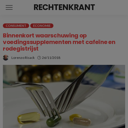
RECHTENKRANT
CONSUMENT
ECONOMIE
Binnenkort waarschuwing op
voedingssupplementen met cafeïne en
rodegistrijst
Lorenzo Risack
26/11/2018