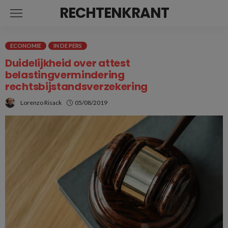
RECHTENKRANT
ECONOMIE
IN DE PERS
Duidelijkheid over attest
belastingvermindering
rechtsbijstandsverzekering
Lorenzo Risack
05/08/2019