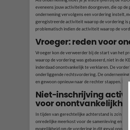
eveneens jouw activiteiten doorgeven, die op d
onderneming vervolgens een vordering instelt,
geregistreerde activiteit waarop de vordering is
problematisch indien de activiteit waarop de vo
Vroeger: reden voor on
Vroeger kon de verweerder bij de start van het pr
waarop de vordering was gebaseerd, niet in de K
inderdaad onontvankelijk te verklaren. De vorderi
onderliggende rechtsvordering. De onderneming k
en gewoon opnieuw naar de rechter stappen. De te
Niet-inschrijving activ
voor onontvankelijkhe
In tijden van gerechtelijke achterstand is zo’n we
onredelijke meerkost voor de samenleving en dus
mogelijkheid om de vordering in dit geval onontva