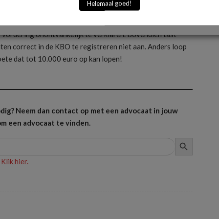
Helemaal goed!
schreven, moet de rechter de zaak dus gewoon behandelen.
ngeschreven en dit ook niet binnen de opgelegde termijn
e vordering onontvankelijk te verklaren. Bovendien tast
iten correct in de KBO te registreren niet aan. Anders loop
boete dat tot 10.000 euro op kan lopen!
 nodig? Neem dan contact op met een advocaat in jouw
m een advocaat te vinden.
ZOEKKNOP
?
Klik hier.