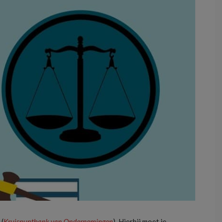
 (
Kruispuntbank van Ondernemingen
). Hierbij moet je