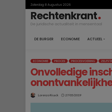
Zaterdag 8 Augustus 2026
Rechtenkrant
De juridische actualiteit in mensentaal
DE BURGER
ECONOMIE
ACTUEEL
ECONOMIE
PROCES
PROCESVOERING
ZELFST
Onvolledige insch
onontvankelijkhe
Lorenzo Risack
27/05/2019