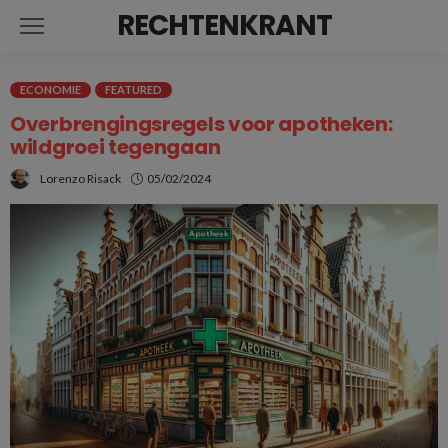
RECHTENKRANT
ECONOMIE
FEATURED
Overbrengingsregels voor apotheken:
wildgroei tegengaan
Lorenzo Risack
05/02/2024