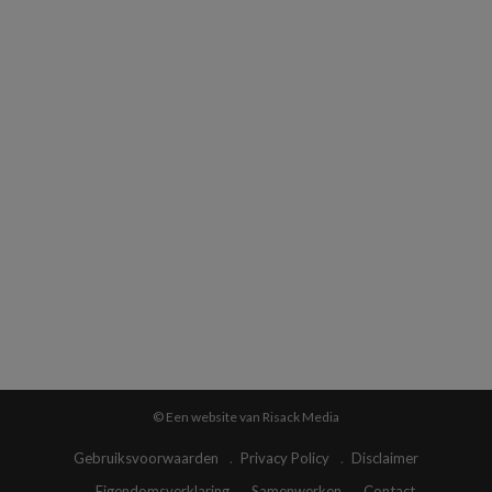
© Een website van Risack Media
Gebruiksvoorwaarden
Privacy Policy
Disclaimer
Eigendomsverklaring
Samenwerken
Contact