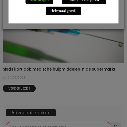
Helemaal goed!
Sinds kort ook medische hulpmiddelen in de supermarkt
04/03/2019
VERDER LEZEN
Advocaat zoeken
ZOEKKN
Zoek