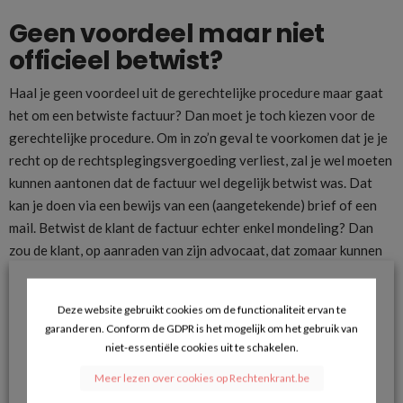
Geen voordeel maar niet
officieel betwist?
Haal je geen voordeel uit de gerechtelijke procedure maar gaat
het om een betwiste factuur? Dan moet je toch kiezen voor de
gerechtelijke procedure. Om in zo’n geval te voorkomen dat je je
recht op de rechtsplegingsvergoeding verliest, zal je wel moeten
kunnen aantonen dat de factuur wel degelijk betwist was. Dat
kan je doen via een bewijs van een (aangetekende) brief of een
mail. Betwist de klant de factuur echter enkel mondeling? Dan
zou de klant, op aanraden van zijn advocaat, dat zomaar kunnen
ontkennen voor de rechtbank. In dat geval kan de rechter
oordelen dat het wel degelijk gaat om een nutteloze procedure
Deze website gebruikt cookies om de functionaliteit ervan te
en dat je beter koos voor de procedure onbetwiste
garanderen. Conform de GDPR is het mogelijk om het gebruik van
schuldvorderingen.
niet-essentiële cookies uit te schakelen.
Gaat het louter om een mondelinge betwisting waarvan geen
Meer lezen over cookies op Rechtenkrant.be
bewijs voorhanden is? Haal je bovendien geen voordeel uit de