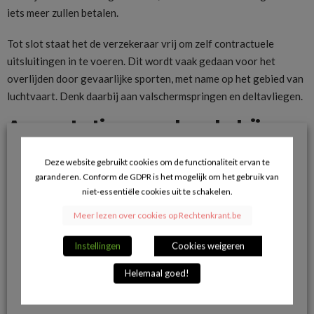
iets meer zullen betalen.
Tot slot staat het de verzekeraar vrij om zelf contractuele
uitsluitingen in te voeren. Dit wordt vaak gedaan voor het
overlijden door gevaarlijke sporten, met name op het gebied van
luchtvaart. Denk daarbij aan valschermspringen en deltavliegen.
Acceptatie verzekerde bij
overlijdensverzekering
Deze website gebruikt cookies om de functionaliteit ervan te
De gezondheidsverklaring en de medische keuring worden niet
garanderen. Conform de GDPR is het mogelijk om het gebruik van
alleen gebruikt om het bedrag van de premie te bepalen. De
niet-essentiële cookies uit te schakelen.
verzekeraar is namelijk niet verplicht om iedere kandidaat-
Meer lezen over cookies op Rechtenkrant.be
verzekeringnemer te accepteren en kan op basis van de keuring
een kandidaat weigeren. De meest gebruikte criteria bij het
Instellingen
Cookies weigeren
acceptatiebeleid zijn de gezondheidstoestand, het beroep, de
Helemaal goed!
sportactiviteiten en de hobbyactiviteiten.
Doordat verzekeraars rekening houden met de medische