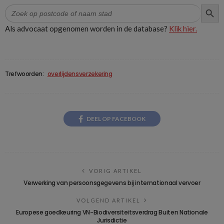
ZOEK
Zoek
naar:
Als advocaat opgenomen worden in de database?
Klik hier.
Trefwoorden:
overlijdensverzekering
DEEL OP FACEBOOK
VORIG ARTIKEL
Verwerking van persoonsgegevens bij internationaal vervoer
VOLGEND ARTIKEL
Europese goedkeuring VN-Biodiversiteitsverdrag Buiten Nationale
Jurisdictie