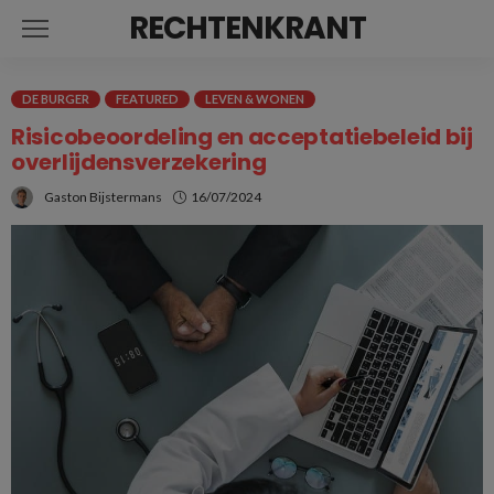
RECHTENKRANT
DE BURGER
FEATURED
LEVEN & WONEN
Risicobeoordeling en acceptatiebeleid bij
overlijdensverzekering
Gaston Bijstermans
16/07/2024