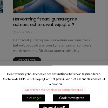
Hervorming fiscaal gunstregime
auteursrechten: wat wijzigt er?
28/12/2022
Het fiscaal gunstregime voor auteursrechten, zoals
het ooit bedoeld was voor kunstenaars en schrijvers,
wordt hervormd. Dit fiscaal gunstregime is...
VERDER LEZEN
Deze website gebruikt cookies om de functionaliteit ervan te garanderen.
Conform de GDPR is het mogelijk om het gebruik van niet-essentiële cookies uit
te schakelen.
Meer lezen over cookies op Rechtenkrant.be
Instellingen
Cookies weigeren
Helemaal goed!