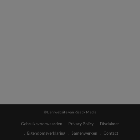
© Een website van Risack Media
Gebruiksvoorwaarden
Privacy Policy
Disclaimer
Eigendomsverklaring
Samenwerken
Contact