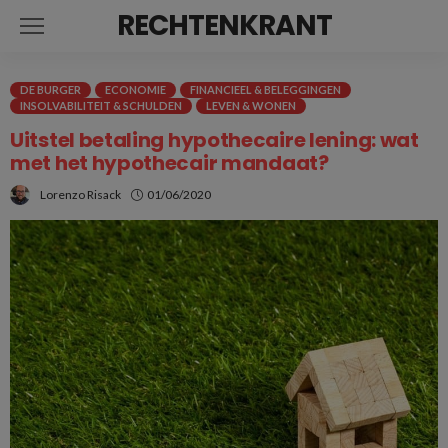
RECHTENKRANT
DE BURGER
ECONOMIE
FINANCIEEL & BELEGGINGEN
INSOLVABILITEIT & SCHULDEN
LEVEN & WONEN
Uitstel betaling hypothecaire lening: wat
met het hypothecair mandaat?
Lorenzo Risack
01/06/2020