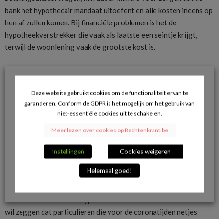
bank het hypothecair mandaat uitoefent en alle kosten ineens op
hen af zullen komen. Bij financiële problemen is het de
hypotheekverstrekker die vaak als laatste een seintje krijgt,
terwijl de woonlening vaak de grootste kost is.
Het is wel zo dat de bank haar
mandaat te goeder
trouw moet
uitvoeren. Dat wil zeggen dat het voldoende belang moet
hebben bij de beslissing, terwijl de gevolgen voor de ontlener
Deze website gebruikt cookies om de functionaliteit ervan te
garanderen. Conform de GDPR is het mogelijk om het gebruik van
niet buitenproportioneel mogen zijn. Telkens opnieuw moet er
niet-essentiële cookies uit te schakelen.
een belangenafweging worden gemaakt. Dat neemt natuurlijk
niet weg dat het voor de ontlener een onzekere en risicovolle
Meer lezen over cookies op Rechtenkrant.be
situatie blijft.
Instellingen
Cookies weigeren
De Federatie van Belgische Financiële Instellingen heeft
Helemaal goed!
intussen wel aangegeven dat de toekenning van betalingsuitstel
bij
particulieren
, in het
kader van de coronasituatie
,
geen
reden
uitmaakt om het hypothecair mandaat om te zetten. Dat
wil zeggen dat particulieren die voor de coronatijden netjes