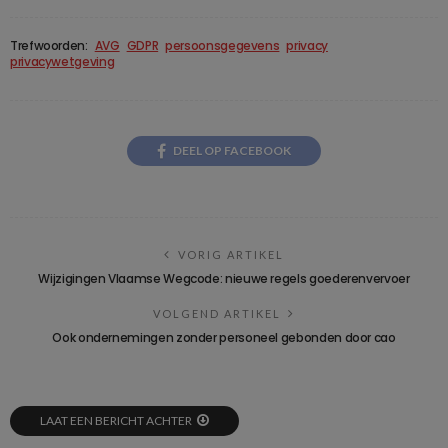
Trefwoorden:
AVG
GDPR
persoonsgegevens
privacy
privacywetgeving
DEEL OP FACEBOOK
VORIG ARTIKEL
Wijzigingen Vlaamse Wegcode: nieuwe regels goederenvervoer
VOLGEND ARTIKEL
Ook ondernemingen zonder personeel gebonden door cao
LAAT EEN BERICHT ACHTER