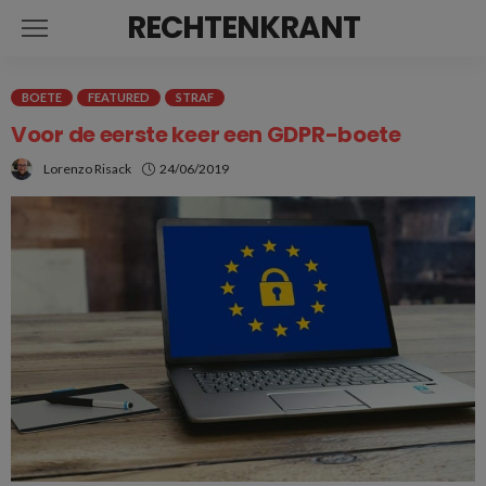
RECHTENKRANT
BOETE
FEATURED
STRAF
Voor de eerste keer een GDPR-boete
Lorenzo Risack
24/06/2019