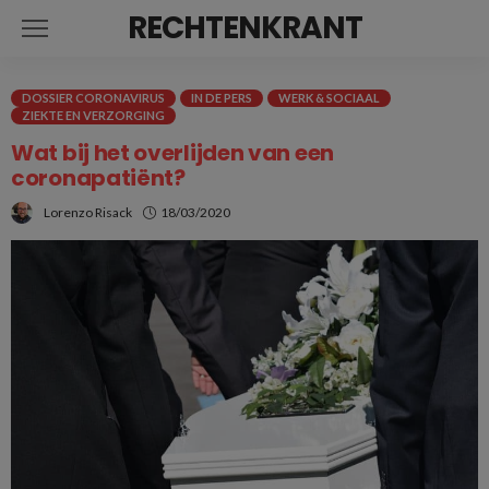
RECHTENKRANT
DOSSIER CORONAVIRUS
IN DE PERS
WERK & SOCIAAL
ZIEKTE EN VERZORGING
Wat bij het overlijden van een
coronapatiënt?
Lorenzo Risack
18/03/2020