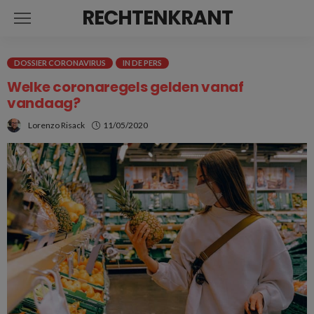
RECHTENKRANT
DOSSIER CORONAVIRUS
IN DE PERS
Welke coronaregels gelden vanaf
vandaag?
Lorenzo Risack
11/05/2020