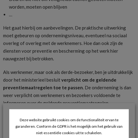
worden, moeten open blijven
…
Het gaat hierbij om aanbevelingen. De praktische uitwerking
moet gebeuren op ondernemingsniveau, eventueel na sociaal
overleg of overleg met de werknemers. Hoe dan ook zijn de
diensten voor preventie en bescherming op het werk hier
nauwgezet bij betrokken.
Als werknemer, maar ook als derde-bezoeker, ben je uitdrukkelijk
door het ministerieel besluit
verplicht om de geldende
preventiemaatregelen toe te passen
. De onderneming is dan
weer verplicht om werknemers en bezoekers voldoende te
informeren over de geldende preventiemaatregelen.
Zoals steeds houden de sociaal inspecteurs toezicht en kunnen
Deze website gebruikt cookies om de functionaliteit ervan te
ze indien nodig ingrijpen en beboeten.
garanderen. Conform de GDPR is het mogelijk om het gebruik van
niet-essentiële cookies uit te schakelen.
Afwijkingen voor ondernemingen in essentiële