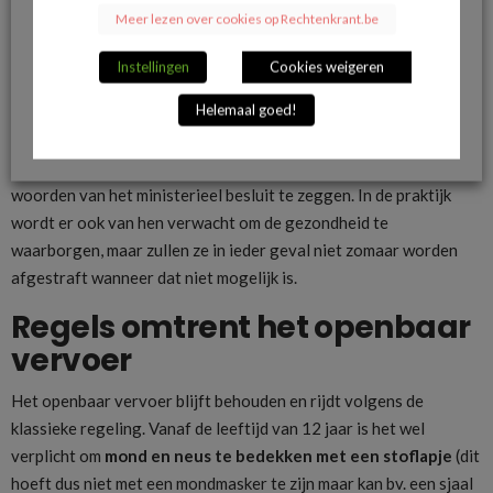
sectoren
Meer lezen over cookies op Rechtenkrant.be
Bovenstaande regels zijn niet van toepassing op de
Instellingen
Cookies weigeren
ondernemingen in de essentiële sectoren, maar zij moeten wel in
Helemaal goed!
de mate van het mogelijke een systeem van telethuiswerk
invoeren en de regels rond social distancing toepassen. De
generieke gids geldt hier enkel als “inspiratiebron”, om het in de
woorden van het ministerieel besluit te zeggen. In de praktijk
wordt er ook van hen verwacht om de gezondheid te
waarborgen, maar zullen ze in ieder geval niet zomaar worden
afgestraft wanneer dat niet mogelijk is.
Regels omtrent het openbaar
vervoer
Het openbaar vervoer blijft behouden en rijdt volgens de
klassieke regeling. Vanaf de leeftijd van 12 jaar is het wel
verplicht om
mond en neus te bedekken met een stoflapje
(dit
hoeft dus niet met een mondmasker te zijn maar kan bv. een sjaal