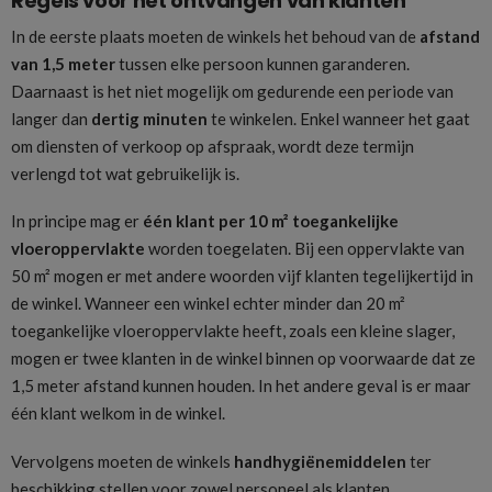
Regels voor het ontvangen van klanten
In de eerste plaats moeten de winkels het behoud van de
afstand
van 1,5 meter
tussen elke persoon kunnen garanderen.
Daarnaast is het niet mogelijk om gedurende een periode van
langer dan
dertig minuten
te winkelen. Enkel wanneer het gaat
om diensten of verkoop op afspraak, wordt deze termijn
verlengd tot wat gebruikelijk is.
In principe mag er
één klant per 10 m² toegankelijke
vloeroppervlakte
worden toegelaten. Bij een oppervlakte van
50 m² mogen er met andere woorden vijf klanten tegelijkertijd in
de winkel. Wanneer een winkel echter minder dan 20 m²
toegankelijke vloeroppervlakte heeft, zoals een kleine slager,
mogen er twee klanten in de winkel binnen op voorwaarde dat ze
1,5 meter afstand kunnen houden. In het andere geval is er maar
één klant welkom in de winkel.
Vervolgens moeten de winkels
handhygiënemiddelen
ter
beschikking stellen voor zowel personeel als klanten.