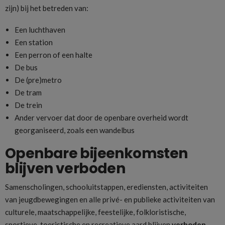
zijn) bij het betreden van:
Een luchthaven
Een station
Een perron of een halte
De bus
De (pre)metro
De tram
De trein
Ander vervoer dat door de openbare overheid wordt
georganiseerd, zoals een wandelbus
Openbare bijeenkomsten
blijven verboden
Samenscholingen, schooluitstappen, erediensten, activiteiten
van jeugdbewegingen en alle privé- en publieke activiteiten van
culturele, maatschappelijke, feestelijke, folkloristische,
sportieve, toeristische en recreatieve aard blijven
verboden
.