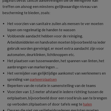
pagina’s bevat talloze aanbevelingen die de werkgever kan
treffen om alsnog een minstens gelijkwaardige niveau van
bescherming te bieden, zoals:
Het voorzien van sanitaire zuilen als mensen te ver moeten
lopen om regelmatig de handen te wassen
Voldoende aandacht hebben voor de reiniging.
Arbeidsmiddelen en handvaten moeten bijvoorbeeld na ieder
gebruik worden gereinigd, er moet extra aandacht zijn voor
automaten, deurklinken, lichtknoppen etc.
Het plaatsen van tussenwanden, het spannen van linten, het
aanbrengen van markeringen …
Het vermijden van gelijktijdige aankomst van werknemers en
spreiding van
parkeerplaatsen
Beperken van de rotatie in samenstelling van de teams
Voorzien van 1,5 meter afstand in iedere richting tussen de
eetplaatsen, bijvoorbeeld door een rood kruis aan te brengen
op verboden zitplaatsen of door tafels weg te
halen
Deuren die niet om veiligheidsredenen gesloten moeten