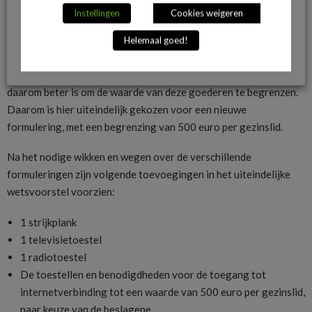
alle benodigdheden voor internetverbinding” op de lijst
Instellingen
Cookies weigeren
opnemen. Volgens de experts bracht dit te veel onduidelijkheden
met zich mee. Het is volgens hen bijvoorbeeld niet duidelijk of
Helemaal goed!
een smartphone hier ook onder valt, terwijl een peperdure
gaming-pc wel bescherming zou genieten. Ze haalden aan dat het
daarom beter is om de waarde van deze goederen te begrenzen.
Daarom is hier uiteindelijk gekozen voor een nieuwe
formulering, met een begrenzing van 500 euro per gezinslid.
Na het nodige wikken en wegen over de verschillende
formuleringen zijn volgende toevoegingen in het uiteindelijke
wetsvoorstel voorzien:
1 strijkplank
1 televisietoestel
1 radiotoestel
De toestellen en benodigdheden voor de toegang tot
internetverbinding tot een waarde van 500 euro per gezinslid,
naar keuze van de beslagene