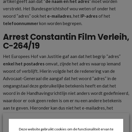
artikel geeft aan dat “
de naam en het adres
” moet worden
verstrekt. Het Bundesgerichtshof wou weten of onder het
woord “adres” ook het
e-mailadres
, het
IP-adres
of het
telefoonnummer
kon worden begrepen.
Arrest Constantin Film Verleih,
C-264/19
Het Europees Hof van Justitie gaf aan dat het begrip “adres”
enkel het postadres
omvat, zijnde het adres waarop iemand
woont of verblijft. Hierin volgde het de redenering van de
Advocaat-Generaal die aangaf dat het woord “adres” in de
omgangstaal deze gebruikelijke betekenis heeft en dat het
woord in de Handhavingsrichtlijn niet anders wordt gedefinieerd,
waardoor er ook geen reden is om er nu een andere betekenis
aan te geven. Hieronder kan dus niet het e-mailadres, het
telefoonnnummer of het IP-adres worden begrepen. YouTube
was met andere woorden niet verplicht om die gegevens te
Deze website gebruikt cookies om de functionaliteit ervan te
verstrekken.