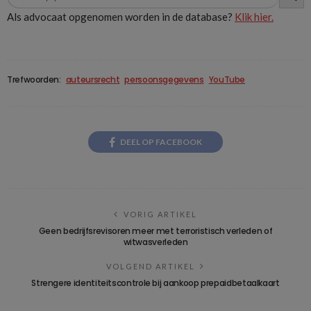
Als advocaat opgenomen worden in de database?
Klik hier.
Trefwoorden:
auteursrecht
persoonsgegevens
YouTube
DEEL OP FACEBOOK
VORIG ARTIKEL
Geen bedrijfsrevisoren meer met terroristisch verleden of
witwasverleden
VOLGEND ARTIKEL
Strengere identiteitscontrole bij aankoop prepaidbetaalkaart