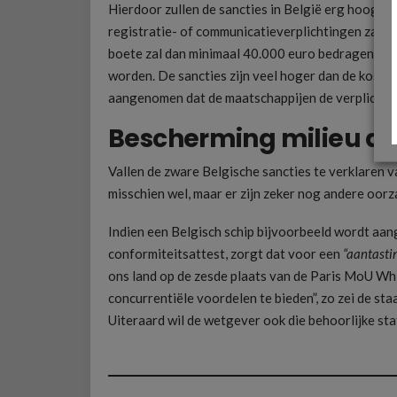
Hierdoor zullen de sancties in België erg hoog li
registratie- of communicatieverplichtingen zal 
boete zal dan minimaal 40.000 euro bedragen. Vaa
worden. De sancties zijn veel hoger dan de kostpr
aangenomen dat de maatschappijen de verplichti
Bescherming milieu al
Vallen de zware Belgische sancties te verklaren 
misschien wel, maar er zijn zeker nog andere oor
Indien een Belgisch schip bijvoorbeeld wordt aa
conformiteitsattest, zorgt dat voor een
“aantasti
ons land op de zesde plaats van de Paris MoU Whi
concurrentiële voordelen te bieden”, zo zei de s
Uiteraard wil de wetgever ook die behoorlijke st