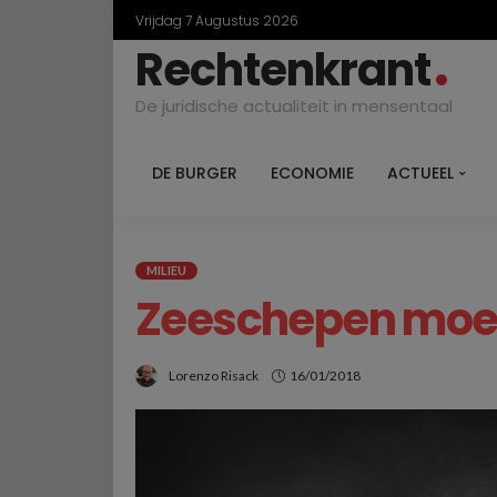
Vrijdag 7 Augustus 2026
Rechtenkrant
De juridische actualiteit in mensentaal
DE BURGER
ECONOMIE
ACTUEEL
MILIEU
Zeeschepen moet
Lorenzo Risack
16/01/2018