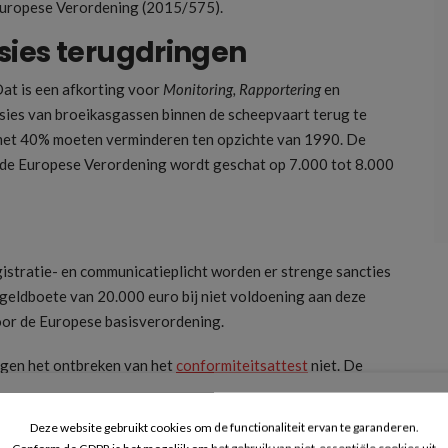
 Europese Verordening (2015/575).
sies terugdringen
t is een afkorting voor
Monitoring, Rapportering
en
ssies van broeikasgassen binnen de scheepvaart terug te
 met 40% moeten verminderen ten opzichte van 1990. De
n de Europese Verordening wordt geschat op 7.000 tot 8.000
gistratie- en communicatieplicht worden er strenge sancties
n geldboete van 20.000 euro bij niet voldoening aan deze
oor de Europese basisverordening.
gen het ontbreken van het
conformiteitsattest
niet. De
k hier een gelijkaardige boete tegenover. Het
aan de wettelijke verplichtingen voldoet.
Deze website gebruikt cookies om de functionaliteit ervan te garanderen.