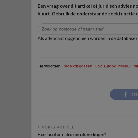
Een vraag over dit artikel of juridisch advies
buurt.
Gebruik de onderstaande zoekfunctie o
Zoek
naar:
Als advocaat opgenomen worden in de database
Trefwoorden:
broeikasgassen
Co2
Europa
milieu
Par
DE
VORIG ARTIKEL
Hoe Incoterms kiezen als verkoper?