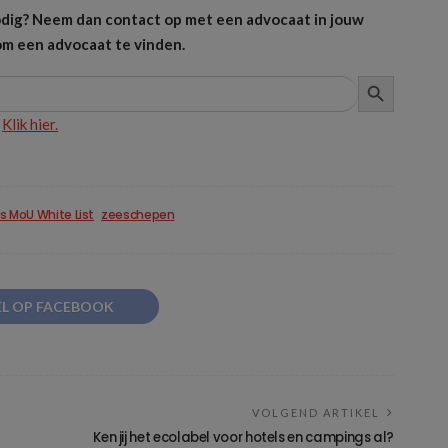
 nodig? Neem dan contact op met een advocaat in jouw
m een advocaat te vinden.
ZOEKKNOP
?
Klik hier.
is MoU White List
zeeschepen
EL OP FACEBOOK
VOLGEND ARTIKEL
Ken jij het ecolabel voor hotels en campings al?