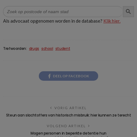
ZOEK
Zoek
naar:
Als advocaat opgenomen worden in de database?
Klik hier.
Trefwoorden:
drugs
school
student
DEEL OP FACEBOOK
VORIG ARTIKEL
Steun aan slachtoffers van historisch misbruik: hier kunnen ze terecht
VOLGEND ARTIKEL
Mogen personen in beperkte detentie hun