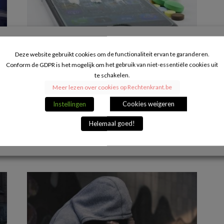
Deze website gebruikt cookies om de functionaliteit ervan te garanderen.
Drugs op school: zijn controles mogelijk
Conform de GDPR is het mogelijk om het gebruik van niet-essentiële cookies uit
an
en wat moet je weten?
te schakelen.
Meer lezen over cookies op Rechtenkrant.be
14/08/2018
op
Indien er een vermoeden is van drugbezit, kan een
Instellingen
Cookies weigeren
leerkracht niet zomaar overgaan tot een fouillering.
Helemaal goed!
Iedere leerling heeft immers...
VERDER LEZEN