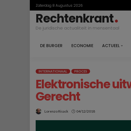
Zaterdag 8 Augustus 2026
Rechtenkrant
De juridische actualiteit in mensentaal
DE BURGER
ECONOMIE
ACTUEEL
INTERNATIONAAL
PROCES
Elektronische uit
Gerecht
Lorenzo Risack
04/12/2018