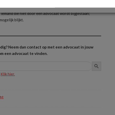
papier kan indienen:
 iemand die niet door een advocaat wordt bijgestaan;
gelijk blijkt.
 nodig? Neem dan contact op met een advocaat in jouw
m een advocaat te vinden.
ZOEKKNOP
?
Klik hier.
ht