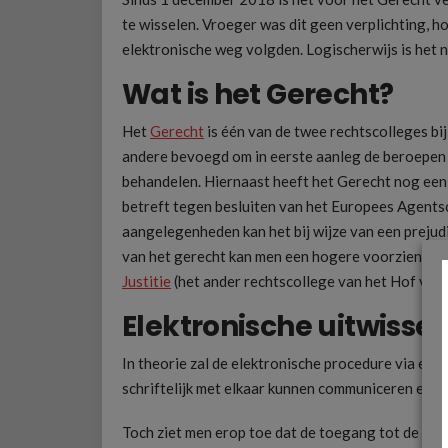
te wisselen. Vroeger was dit geen verplichting, 
elektronische weg volgden. Logischerwijs is het 
Wat is het Gerecht?
Het
Gerecht
is één van de twee rechtscolleges bi
andere bevoegd om in eerste aanleg de beroepen 
behandelen. Hiernaast heeft het Gerecht nog ee
betreft tegen besluiten van het Europees Agents
aangelegenheden kan het bij wijze van een prejudi
van het gerecht kan men een hogere voorziening, z
Justitie
(het ander rechtscollege van het Hof van 
Elektronische uitwissel
In theorie zal de elektronische procedure via e-C
schriftelijk met elkaar kunnen communiceren en di
Toch ziet men erop toe dat de toegang tot de rec