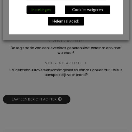
Instellingen
Cookies weigeren
DEEL OP FACEBOOK
Helemaal goed!
VORIG ARTIKEL
De registratie van een levenloos geboren kind: waarom en vanaf
wanneer?
VOLGEND ARTIKEL
Studentenhuurovereenkomst gesloten vanaf 1 januari 2019: wie is
aansprakelijk voor brand?
LAAT EEN BERICHT ACHTER