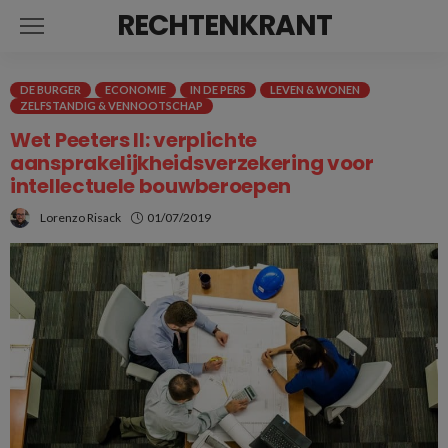
RECHTENKRANT
DE BURGER
ECONOMIE
IN DE PERS
LEVEN & WONEN
ZELFSTANDIG & VENNOOTSCHAP
Wet Peeters II: verplichte
aansprakelijkheidsverzekering voor
intellectuele bouwberoepen
Lorenzo Risack
01/07/2019