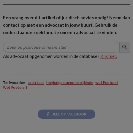
Een vraag over dit artikel of juridisch advies nodig? Neem dan
contact op met een advocaat in jouw buurt.
Gebruik de
onderstaande zoekfunctie om een advocaat te vinden.
ZOEK
Zoek
naar:
Als advocaat opgenomen worden in de database?
Klik hier.
Trefwoorden:
architect
tienjarige aansprakelijkheid
wet Peeters I
Wet Peeters II
DEEL OP FACEBOOK