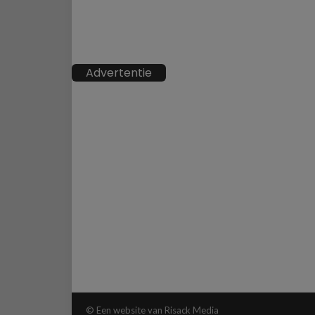
Advertentie
© Een website van Risack Media