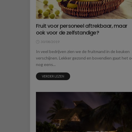
Fruit voor personeel aftrekbaar, maar
ook voor de zelfstandige?
30/08/2019
In veel bedrijven zien we de fruitmand in de keuken
verschijnen. Lekker gezond en bovendien gaat het o
nog eens...
VERDER LEZEN