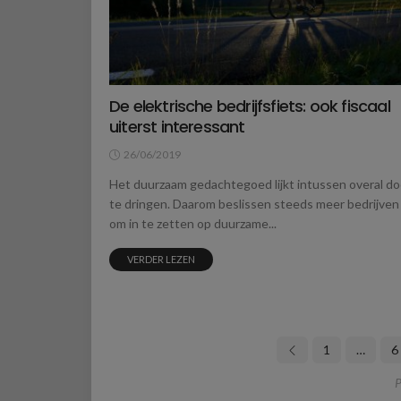
De elektrische bedrijfsfiets: ook fiscaal
uiterst interessant
26/06/2019
Het duurzaam gedachtegoed lijkt intussen overal do
te dringen. Daarom beslissen steeds meer bedrijven
om in te zetten op duurzame...
VERDER LEZEN
1
…
6
P