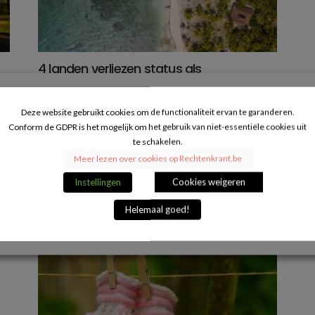
4 landen verliezen status als
belastingparadijs
20/08/2019
Deze website gebruikt cookies om de functionaliteit ervan te garanderen.
Conform de GDPR is het mogelijk om het gebruik van niet-essentiële cookies uit
en
Om een eerlijke belastingheffing te garanderen,
te schakelen.
plaatsten de EU-ministers een aantal landen op de
Meer lezen over cookies op Rechtenkrant.be
zwarte lijst van belastingparadijzen. Indien een...
Instellingen
Cookies weigeren
VERDER LEZEN
Helemaal goed!