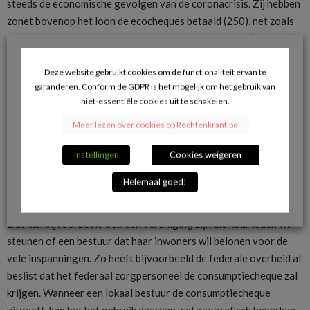
steeds de economische gevolgen van de coronacrisis. Zij hebben
zonet bovenop het loon de ecocheques betaald (250), net zoals
de premie voor de bedienden van paritair comité 200 (265 euro)
en de maaltijdcheques. Daar komt bovendien ook nog eens het
vakantiegeld bij, waarbij de regering heeft beslist dat de
Deze website gebruikt cookies om de functionaliteit ervan te
garanderen. Conform de GDPR is het mogelijk om het gebruik van
werkgever moet opdraaien voor het
vakantiegeld van de periode
niet-essentiële cookies uit te schakelen.
van coronawerkloosheid
. Veel werkgevers voelen zich dan ook
misnoegd dat de regering opnieuw beloftes doet die de
Meer lezen over cookies op Rechtenkrant.be
werkgever ofwel moet betalen ofwel moet ‘miskennen’.
Instellingen
Cookies weigeren
Het KB maakt wel duidelijk dat niet alleen de werkgever
Helemaal goed!
dergelijke consumptiecheques kan uitgeven. Iedereen die zich
aan bovenstaande regels houdt, zal de cheques kunnen uitgeven.
Dat kan bijvoorbeeld ook een vereniging zijn die haar leden wil
steunen of een bestuur dat haar inwoners wil belonen voor de
vele inspanningen. Zo heeft bijvoorbeeld de federale overheid al
beslist dat het federaal zorgpersoneel de consumptiecheque zal
krijgen. Wanneer een lokaal bestuur de consumptiecheque