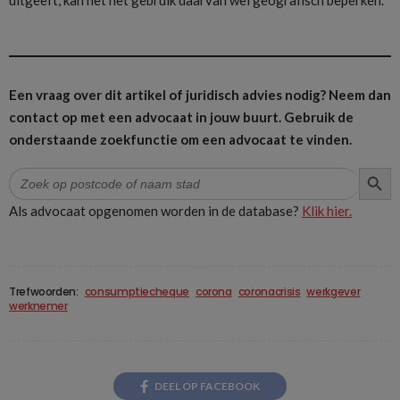
uitgeeft, kan het het gebruik daarvan wel geografisch beperken.
Een vraag over dit artikel of juridisch advies nodig? Neem dan
contact op met een advocaat in jouw buurt.
Gebruik de
onderstaande zoekfunctie om een advocaat te vinden.
ZOEK
Zoek
naar:
Als advocaat opgenomen worden in de database?
Klik hier.
Trefwoorden:
consumptiecheque
corona
coronacrisis
werkgever
werknemer
DEEL OP FACEBOOK