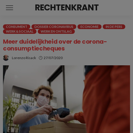
RECHTENKRANT
CONSUMENT
DOSSIER CORONAVIRUS
ECONOMIE
IN DE PERS
WERK & SOCIAAL
WERK EN ONTSLAG
Meer duidelijkheid over de corona-
consumptiecheques
Lorenzo Risack
27/07/2020