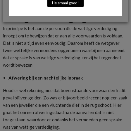
Helemaal goed!
Twee vermoedens van
wettige verdediging
In principe is het aan de persoon die de wettige verdediging
inroept om te bewijzen dat er aan alle voorwaarden is voldaan.
Dat is niet altijd even eenvoudig. Daarom heeft de wetgever
twee wettelijke vermoedens opgenomen waarbij men aanneemt
dat er sprake is van wettige verdediging, tenzij het tegendeel
wordt bewezen:
Afwering bij een nachtelijke inbraak
Houd er wel rekening mee dat bovenstaande voorwaarden in dit
geval blijven gelden. Zo was er bijvoorbeeld recent nog een zaak
van een juwelier die een vluchtende dief in de rug schoot. Hier
gaat het om een afweringsdaad na de aanval en dat is niet
toegestaan, waardoor er ondanks het vermoeden geen sprake
was van wettige verdediging.