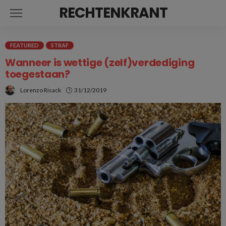
RECHTENKRANT
FEATURED
STRAF
Wanneer is wettige (zelf)verdediging
toegestaan?
Lorenzo Risack
31/12/2019