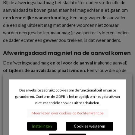
Bij de afweringsdaad mag het slachtoffer daden stellen die de
aanvalsdaad te boven gaan, maar het mag echter
niet gaan om
een kennelijke wanverhouding
. Een ongewapende aanvaller
die een slag uitdeelt mag met andere woorden niet zomaar
worden neergeschoten, maar mag je wel perfect vloeren. Indien
de dader echter een geweer zou trekken, is dat weer anders.
Afweringsdaad mag niet na de aanval komen
De afweringsdaad mag
enkel voor de aanval
(nakende aanval)
of tijdens de aanvalsdaad plaatsvinden
. Een vrouw die op de
grond wordt geworpen en wiens kleren open worden gescheurd,
mag bijvoorbeeld een steen gebruiken om de aanvaller op het
Deze website gebruikt cookies om de functionaliteit ervan te
hoofd te slaan. Ze mag ook tijdens de
verkrachting
een schaar
garanderen. Conform de GDPR is het mogelijk om het gebruik van
grijpen en de verkrachter neersteken. Maar eenmaal de
niet-essentiële cookies uit te schakelen.
verkrachting voorbij is en de verkrachter zich aankleedt, mag ze
Meer lezen over cookies op Rechtenkrant.be
niet langer de schaar gebruiken om de verkrachter in de rug te
steken. Er bestaan uiteraard wel andere gronden op basis
Instellingen
Cookies weigeren
waarvan die vrouw alsnog vrijuit kan (trachten te) gaan.