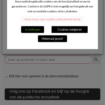
Deze website gebruikt cookies om de functionaliteit ervan te
1
…
126
127
128
…
132
garanderen. Conform de GDPR is het mogelijk om het gebruik van
niet-essentiële cookies uit te schakelen.
Meer lezen over cookies op Rechtenkrant.be
Page 127 van 132
Instellingen
Cookies weigeren
Helemaal goed!
Advocaat zoeken
ZOEKKN
Zoek
naar:
→ Klik hier voor opname in de advocatendatabase.
Volg ons op Facebook en blijf op de hoogte
van de juridische actualiteit.