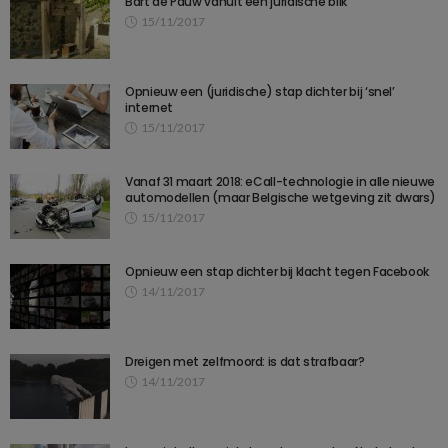
Bart de Pauw vanuit een juridische blik
15/11/2017
Opnieuw een (juridische) stap dichter bij ‘snel’
internet
15/11/2017
Vanaf 31 maart 2018: eCall-technologie in alle nieuwe
automodellen (maar Belgische wetgeving zit dwars)
15/11/2017
Opnieuw een stap dichter bij klacht tegen Facebook
14/11/2017
Dreigen met zelfmoord: is dat strafbaar?
14/11/2017