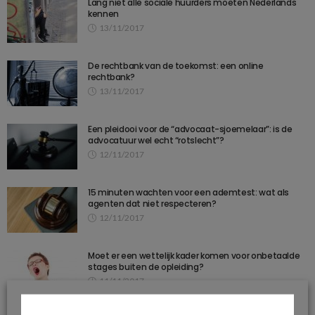
Lang niet alle sociale huurders moeten Nederlands
kennen
13/11/2017
De rechtbank van de toekomst: een online
rechtbank?
13/11/2017
Een pleidooi voor de “advocaat-sjoemelaar”: is de
advocatuur wel echt “rotslecht”?
12/11/2017
15 minuten wachten voor een ademtest: wat als
agenten dat niet respecteren?
12/11/2017
Moet er een wettelijk kader komen voor onbetaalde
stages buiten de opleiding?
11/11/2017