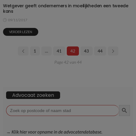
Wetgever geeft ondernemers in moeilijkheden een tweede
kans
09/11/2017
VERDER LEZEN
1
…
41
42
43
44
Page 42 van 44
Advocaat zoeken
ZOEKKN
Zoek
naar:
→ Klik hier voor opname in de advocatendatabase.