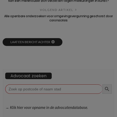
Kan een merkhouder zich verzetten tegen merkuitingen in kunst?
VOLGEND ARTIKEL
Alle openbare onderzoeken voor omgevingsvergunning geschorst door
coronacrisis
LAAT EEN BERICHT ACHTER
Advocaat zoeken
ZOEKKN
Zoek
naar:
→ Klik hier voor opname in de advocatendatabase.