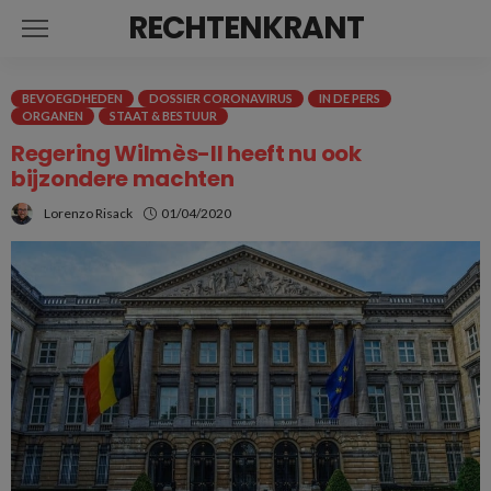
RECHTENKRANT
BEVOEGDHEDEN
DOSSIER CORONAVIRUS
IN DE PERS
ORGANEN
STAAT & BESTUUR
Regering Wilmès-II heeft nu ook
bijzondere machten
Lorenzo Risack
01/04/2020